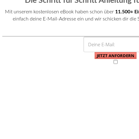
Die Schritt für Schritt Anleitung 
Mit unserem kostenlosen eBook haben schon über
11.500+
Ei
einfach deine E-Mail-Adresse ein und wir schicken dir die Sc
JETZT ANFORDERN