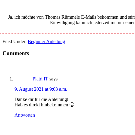
Ja, ich möchte von Thomas Rümmele E-Mails bekommen und sti
Einwilligung kann ich jederzeit mit nur ein
Filed Under:
Beginner Anleitung
Reader
Comments
Interactions
Platri IT
says
9. August 2021 at 9:03 a.m.
Danke dir für die Anleitung!
Hab es direkt hinbekommen 🙂
Antworten